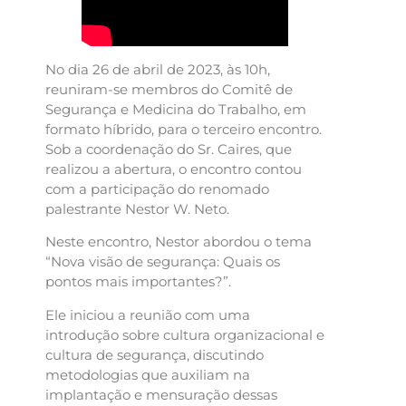
No dia 26 de abril de 2023, às 10h,
reuniram-se membros do Comitê de
Segurança e Medicina do Trabalho, em
formato híbrido, para o terceiro encontro.
Sob a coordenação do Sr. Caires, que
realizou a abertura, o encontro contou
com a participação do renomado
palestrante Nestor W. Neto.
Neste encontro, Nestor abordou o tema
“Nova visão de segurança: Quais os
pontos mais importantes?”.
Ele iniciou a reunião com uma
introdução sobre cultura organizacional e
cultura de segurança, discutindo
metodologias que auxiliam na
implantação e mensuração dessas