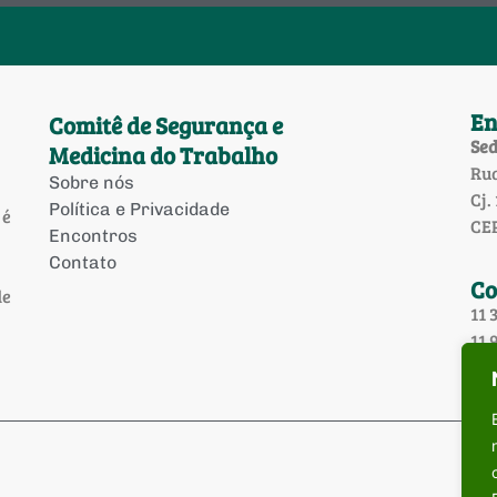
En
Comitê de Segurança e
Sed
Medicina do Trabalho
Rua
Sobre nós
Cj.
Política e Privacidade
 é
CEP
Encontros
Contato
Co
de
11 
11 